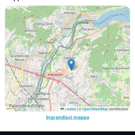
Leaflet
|
©
OpenStreetMap
contributors
Ingrandisci mappa