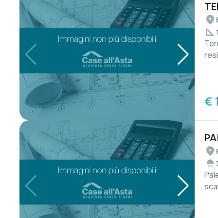
TE
Terr
res
map
€ 
PA
Pal
sca
da 