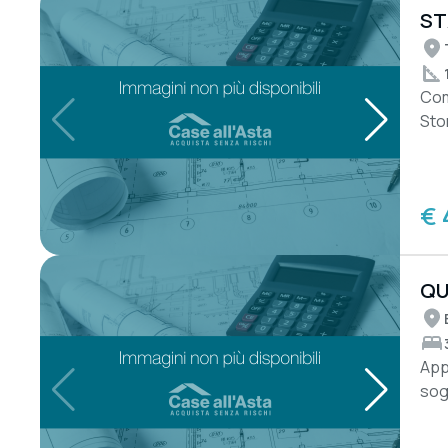
ST
Com
Stor
resi
€ 
QU
RI
App
sog
came