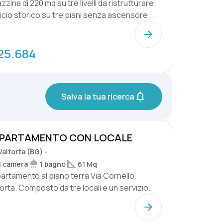
zzina di 220 mq su tre livelli da ristrutturare
ficio storico su tre piani senza ascensore...
25.684
Salva la tua ricerca
PARTAMENTO CON LOCALE
OMBERO E TERRE...
Valtorta (BG) -
1 camera
1 bagno
61 Mq
artamento al piano terra Via Cornello,
torta. Composto da tre locali e un servizio.
o lo...