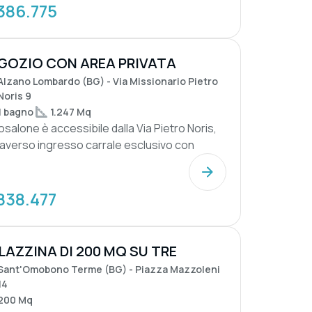
386.775
GOZIO CON AREA PRIVATA
Alzano Lombardo (BG) - Via Missionario Pietro
Noris 9
1 bagno
1.247 Mq
osalone è accessibile dalla Via Pietro Noris,
raverso ingresso carrale esclusivo con
o pia...
838.477
LAZZINA DI 200 MQ SU TRE
ELLI DA RI...
Sant'Omobono Terme (BG) - Piazza Mazzoleni
14
200 Mq