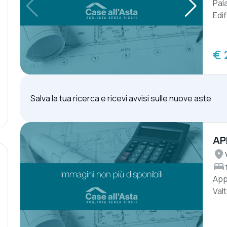
Pala
Edi
€ 
Salva la tua ricerca e ricevi avvisi sulle nuove aste
AP
SG
App
Val
Ampi