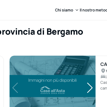
Chi siamo
Il nostro meto
 provincia di Bergamo
CA
CO
Cas
cam
giar