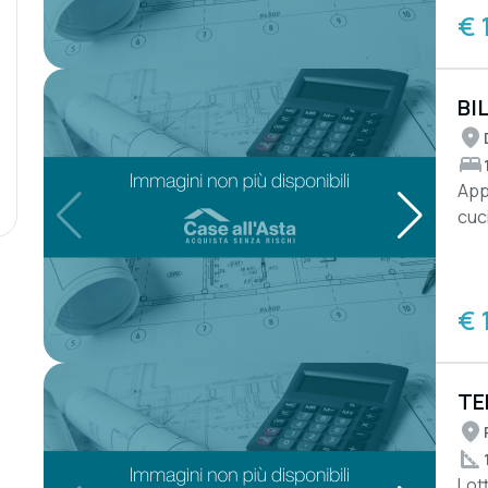
€ 
BI
App
cuc
Alte
€ 
TE
AM
Lot