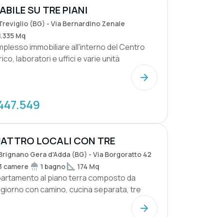
ABILE SU TRE PIANI
Treviglio (BG) - Via Bernardino Zenale
1.335 Mq
plesso immobiliare all'interno del Centro
ico, laboratori e uffici e varie unità
denziali...
447.549
ATTRO LOCALI CON TRE
POSTIGLI
Brignano Gera d'Adda (BG) - Via Borgoratto 42
3 camere
1 bagno
174 Mq
artamento al piano terra composto da
giorno con camino, cucina separata, tre
re da letto, ...