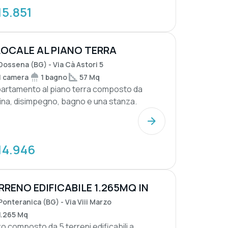
15.851
LOCALE AL PIANO TERRA
Dossena (BG) - Via Cà Astori 5
1 camera
1 bagno
57 Mq
artamento al piano terra composto da
ina, disimpegno, bagno e una stanza.
zza variabile tr...
14.946
RRENO EDIFICABILE 1.265MQ IN
BITO AT...
Ponteranica (BG) - Via Viii Marzo
1.265 Mq
to composto da 5 terreni edificabili a