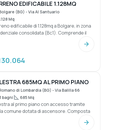
RRENO EDIFICABILE 1.128MQ
Bolgare (BG) - Via Al Santuario
1.128 Mq
eno edificabile di 1.128mq a Bolgare, in zona
idenziale consolidata (Bc1). Comprende il
pa...
130.064
LESTRA 685MQ AL PRIMO PIANO
Romano di Lombardia (BG) - Via Balilla 66
3 bagni
685 Mq
estra al primo piano con accesso tramite
la comune dotata di ascensore. Composta
area accog...