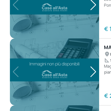
Pon
tota
€ 
MA
RU
Mag
pia
a ...
€ 