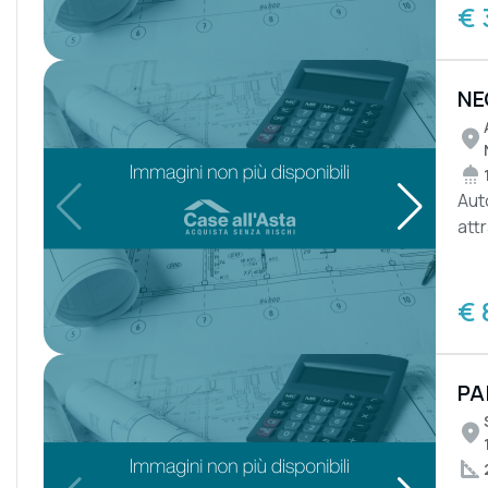
€ 
NE
Aut
att
ampi
€ 
PA
LIV