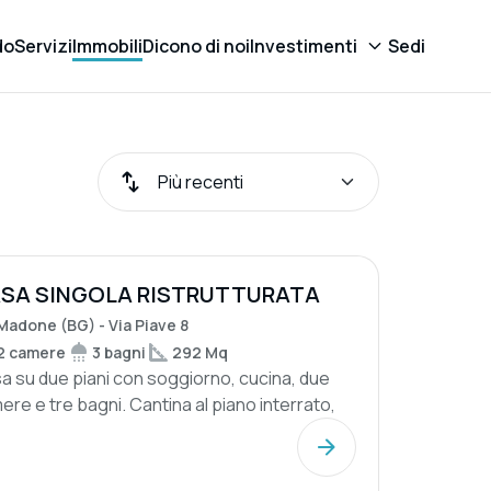
do
Servizi
Immobili
Dicono di noi
Investimenti
Sedi
SA SINGOLA RISTRUTTURATA
N GIARDINO
Madone (BG) - Via Piave 8
2 camere
3 bagni
292 Mq
a su due piani con soggiorno, cucina, due
ere e tre bagni. Cantina al piano interrato,
din...