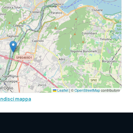
Leaflet
|
©
OpenStreetMap
contributors
andisci mappa