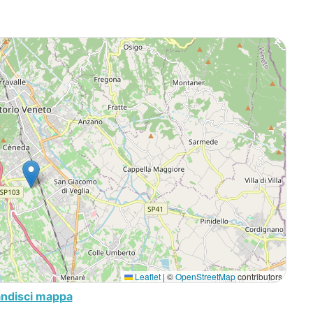
Leaflet
|
©
OpenStreetMap
contributors
andisci mappa