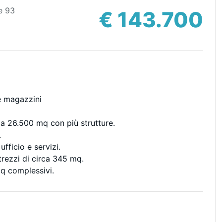
e 93
€ 143.700
e magazzini
ca 26.500 mq con più strutture.
.
fficio e servizi.
trezzi di circa 345 mq.
mq complessivi.