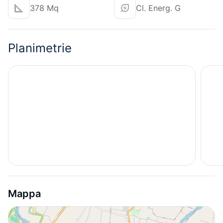
378 Mq
Cl. Energ. G
Planimetrie
Mappa