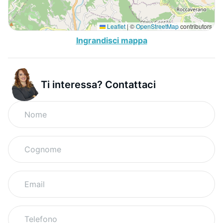
Leaflet
|
©
OpenStreetMap
contributors
Ingrandisci mappa
Ti interessa? Contattaci