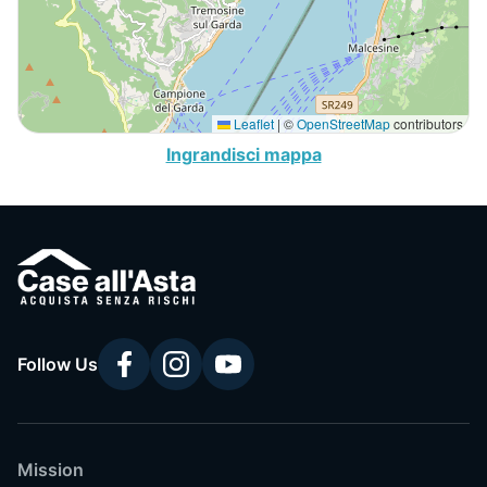
Leaflet
|
©
OpenStreetMap
contributors
Ingrandisci mappa
Follow Us
Mission