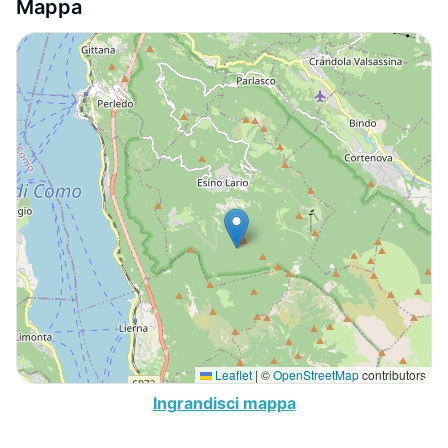
Mappa
Leaflet
|
©
OpenStreetMap
contributors
Ingrandisci mappa