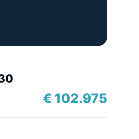
 30
€ 102.975