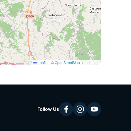
Leaflet
|
©
OpenStreetMap
contributors
Follow Us