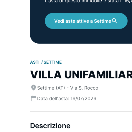
L'asta di questo immobile è stata il 1
Vedi aste attive a Settime
ASTI
SETTIME
VILLA UNIFAMILIA
Settime (AT) - Via S. Rocco
Data dell'asta: 16/07/2026
Descrizione