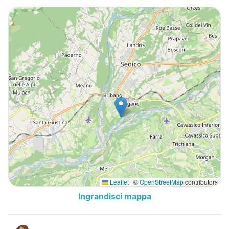
Leaflet
|
©
OpenStreetMap
contributors
Ingrandisci mappa