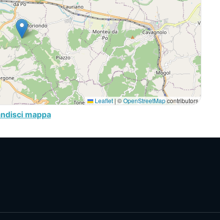
Leaflet
|
©
OpenStreetMap
contributors
andisci mappa