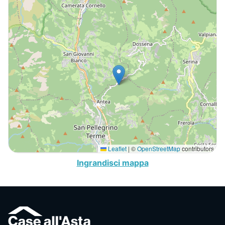
Leaflet
|
©
OpenStreetMap
contributors
Ingrandisci mappa