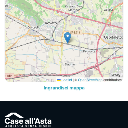
Leaflet
|
©
OpenStreetMap
contributors
Ingrandisci mappa