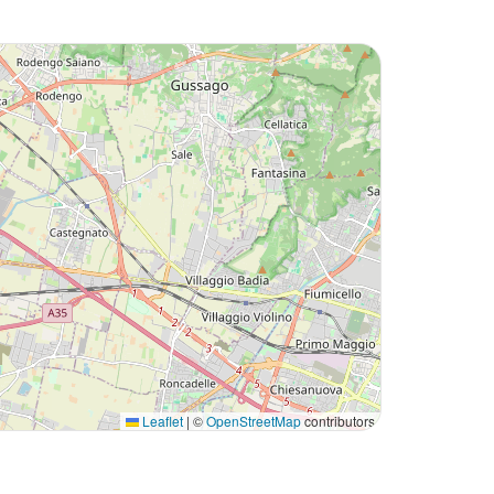
Leaflet
|
©
OpenStreetMap
contributors