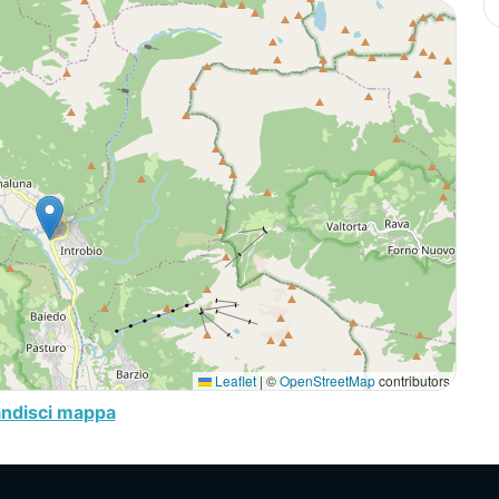
Leaflet
|
©
OpenStreetMap
contributors
andisci mappa