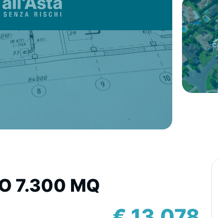
O 7.300 MQ
€ 13.078