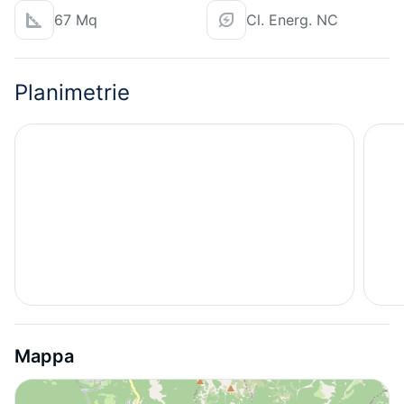
67 Mq
Cl. Energ. NC
Planimetrie
Mappa