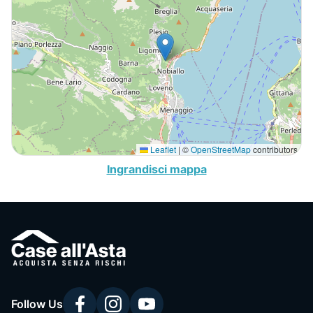
Leaflet
|
©
OpenStreetMap
contributors
Ingrandisci mappa
Follow Us