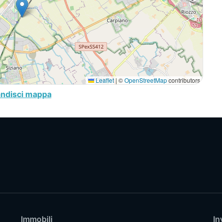
Leaflet
|
©
OpenStreetMap
contributors
andisci mappa
Immobili
In