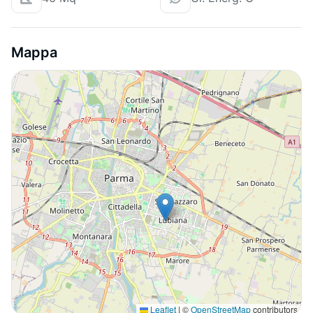
Mappa
Leaflet
|
©
OpenStreetMap
contributors