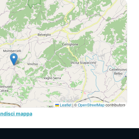
Leaflet
|
©
OpenStreetMap
contributors
andisci mappa