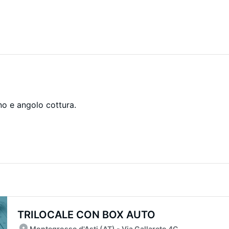
o e angolo cottura.
TRILOCALE CON BOX AUTO
Montegrosso d'Asti (AT) - Via Gallareto 4C