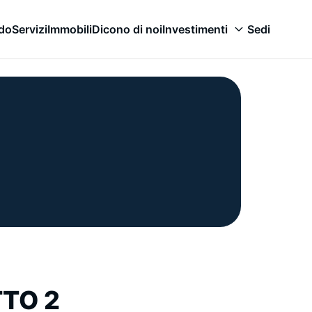
odo
Servizi
Immobili
Dicono di noi
Investimenti
Sedi
TTO 2