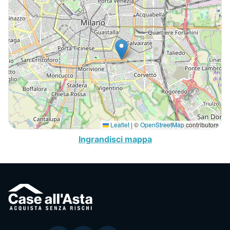
Leaflet
|
©
OpenStreetMap
contributors
Ingrandisci mappa