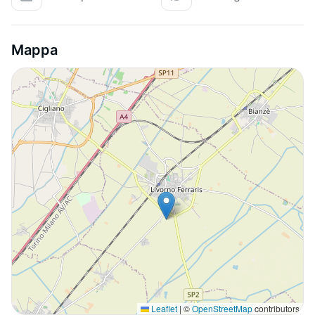
Mappa
Leaflet
|
©
OpenStreetMap
contributors