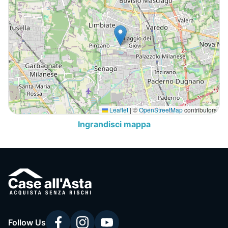
Leaflet
|
©
OpenStreetMap
contributors
Ingrandisci mappa
Follow Us