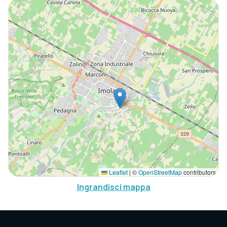
Leaflet
|
©
OpenStreetMap
contributors
Ingrandisci mappa