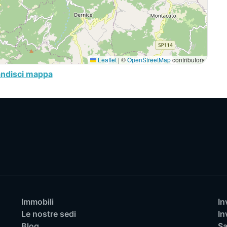
Leaflet
|
©
OpenStreetMap
contributors
andisci mappa
Immobili
In
Le nostre sedi
In
Blog
Sa