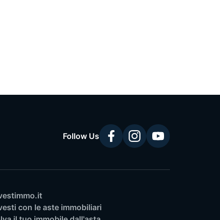
Follow Us
vestimmo.it
vesti con le aste immobiliari
lva il tuo immobile dall'asta