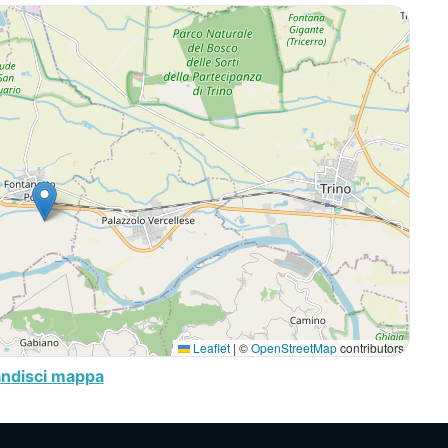
Leaflet
|
©
OpenStreetMap
contributors
andisci mappa