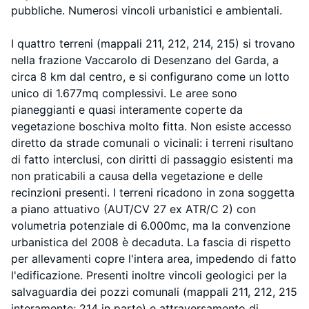
pubbliche. Numerosi vincoli urbanistici e ambientali.
I quattro terreni (mappali 211, 212, 214, 215) si trovano
nella frazione Vaccarolo di Desenzano del Garda, a
circa 8 km dal centro, e si configurano come un lotto
unico di 1.677mq complessivi. Le aree sono
pianeggianti e quasi interamente coperte da
vegetazione boschiva molto fitta. Non esiste accesso
diretto da strade comunali o vicinali: i terreni risultano
di fatto interclusi, con diritti di passaggio esistenti ma
non praticabili a causa della vegetazione e delle
recinzioni presenti. I terreni ricadono in zona soggetta
a piano attuativo (AUT/CV 27 ex ATR/C 2) con
volumetria potenziale di 6.000mc, ma la convenzione
urbanistica del 2008 è decaduta. La fascia di rispetto
per allevamenti copre l'intera area, impedendo di fatto
l'edificazione. Presenti inoltre vincoli geologici per la
salvaguardia dei pozzi comunali (mappali 211, 212, 215
interamente; 214 in parte) e attraversamento di