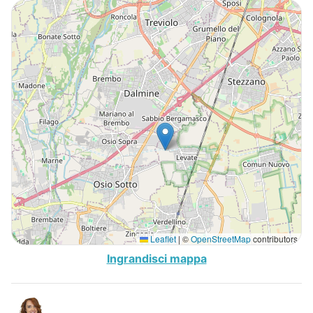
Leaflet
|
©
OpenStreetMap
contributors
Ingrandisci mappa