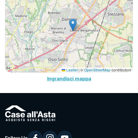
Leaflet
|
©
OpenStreetMap
contributors
Ingrandisci mappa