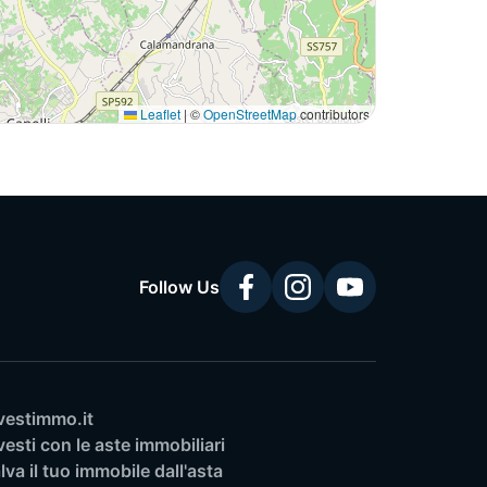
Leaflet
|
©
OpenStreetMap
contributors
Follow Us
vestimmo.it
vesti con le aste immobiliari
lva il tuo immobile dall'asta