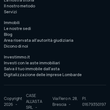
La nostra storia
Il nostro metodo
Servizi
Immobili
Le nostre sedi
Blog
Area riservata all'autorità giudiziaria
Dicono di noi
Investimmo.it
Investi con le aste immobiliari
Salva il tuo immobile dall'asta
Digitalizzazione delle imprese Lombarde
CASE
Copyright
Via Flero n. 28,
P.I.
ALL’ASTA
2026
Brescia
01679350197
SRL