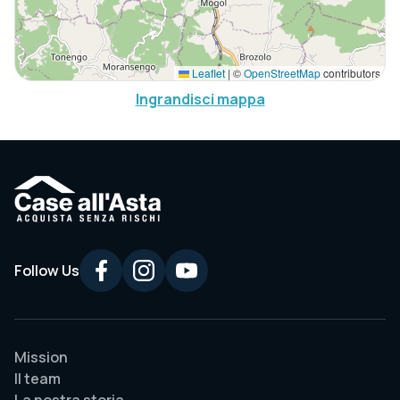
Leaflet
|
©
OpenStreetMap
contributors
Ingrandisci mappa
Follow Us
Mission
Il team