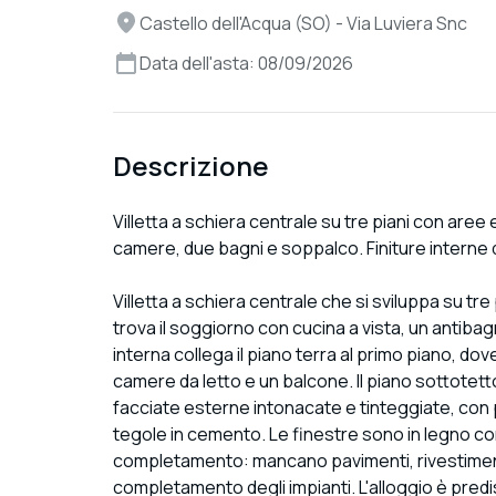
Castello dell'Acqua (SO) - Via Luviera Snc
Data dell'asta: 08/09/2026
Descrizione
Villetta a schiera centrale su tre piani con ar
camere, due bagni e soppalco. Finiture interne 
Villetta a schiera centrale che si sviluppa su tre
trova il soggiorno con cucina a vista, un antiba
interna collega il piano terra al primo piano, 
camere da letto e un balcone. Il piano sottotett
facciate esterne intonacate e tinteggiate, con po
tegole in cemento. Le finestre sono in legno con 
completamento: mancano pavimenti, rivestimenti 
completamento degli impianti. L'alloggio è pr