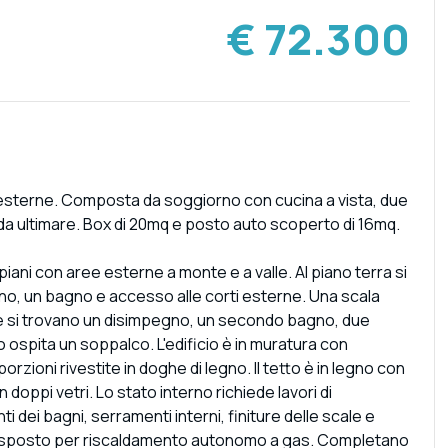
€ 72.300
ee esterne. Composta da soggiorno con cucina a vista, due
da ultimare. Box di 20mq e posto auto scoperto di 16mq.
 piani con aree esterne a monte e a valle. Al piano terra si
gno, un bagno e accesso alle corti esterne. Una scala
dove si trovano un disimpegno, un secondo bagno, due
o ospita un soppalco. L'edificio è in muratura con
rzioni rivestite in doghe di legno. Il tetto è in legno con
doppi vetri. Lo stato interno richiede lavori di
dei bagni, serramenti interni, finiture delle scale e
edisposto per riscaldamento autonomo a gas. Completano