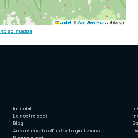
Leaflet
|
©
OpenStreetMap
contributors
andisci mappa
Immobili
In
Le nostre sedi
In
Blog
Sa
Area riservata all'autorità giudiziaria
Di