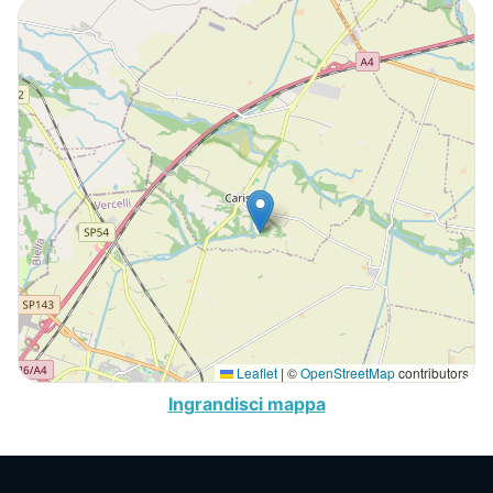
Leaflet
|
©
OpenStreetMap
contributors
Ingrandisci mappa