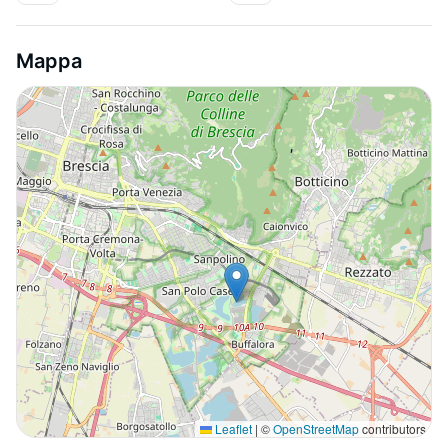
Mappa
Leaflet
|
©
OpenStreetMap
contributors