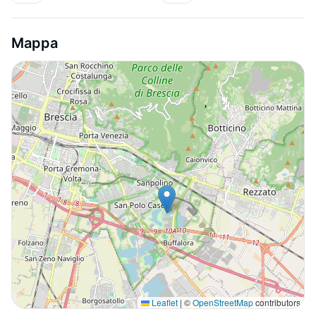
Mappa
Leaflet
|
©
OpenStreetMap
contributors