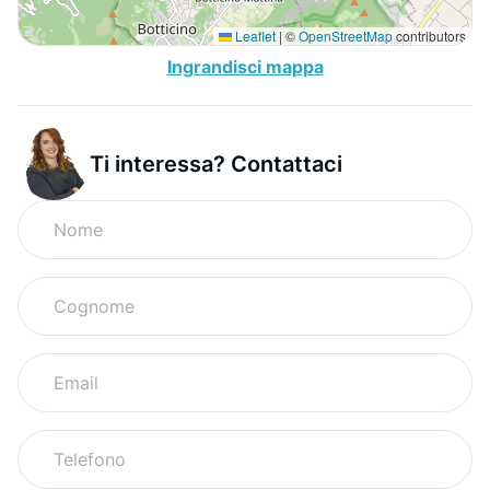
Leaflet
|
©
OpenStreetMap
contributors
Ingrandisci mappa
Ti interessa? Contattaci