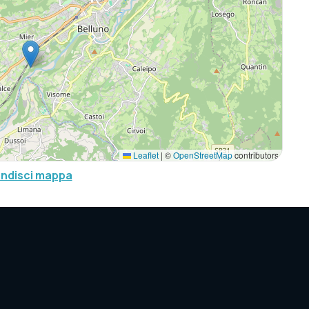
Leaflet
|
©
OpenStreetMap
contributors
andisci mappa