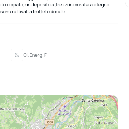
to cippato, un deposito attrezzi in muratura e legno
 sono coltivati a frutteto di mele.
Cl. Energ. F