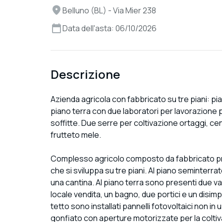
Belluno (BL) - Via Mier 238
Data dell'asta: 06/10/2026
Descrizione
Azienda agricola con fabbricato su tre piani: pi
piano terra con due laboratori per lavorazione 
soffitte. Due serre per coltivazione ortaggi, cen
frutteto mele.
Complesso agricolo composto da fabbricato prin
che si sviluppa su tre piani. Al piano seminterra
una cantina. Al piano terra sono presenti due va
locale vendita, un bagno, due portici e un disim
tetto sono installati pannelli fotovoltaici non in
gonfiato con aperture motorizzate per la coltivaz