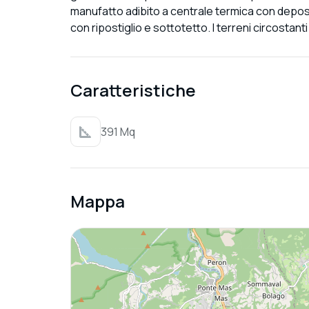
manufatto adibito a centrale termica con deposi
con ripostiglio e sottotetto. I terreni circostanti
Caratteristiche
391 Mq
Mappa