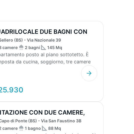
ADRILOCALE DUE BAGNI CON
X E BALCONI
Sellero (BS) - Via Nazionale 39
3 camere
2 bagni
145 Mq
artamento posto al piano sottotetto. È
posta da cucina, soggiorno, tre camere
etto, due ba...
25.930
ITAZIONE CON DUE CAMERE,
E BAGNI E B...
Capo di Ponte (BS) - Via San Faustino 3B
2 camere
1 bagno
88 Mq