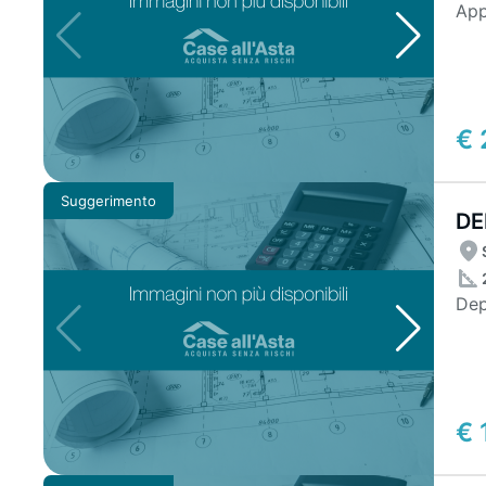
App
€ 
Suggerimento
DE
Dep
€ 