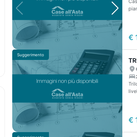
Cas
pia
corr
€ 
Suggerimento
TR
Triloca
liv
an..
€ 