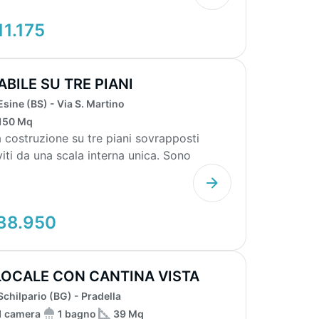
11.175
ABILE SU TRE PIANI
Esine (BS) - Via S. Martino
150 Mq
 costruzione su tre piani sovrapposti
viti da una scala interna unica. Sono
diati tre appa...
38.950
LOCALE CON CANTINA VISTA
ONTAGNA
Schilpario (BG) - Pradella
1 camera
1 bagno
39 Mq