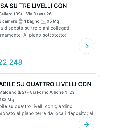
SA SU TRE LIVELLI CON
RRAZZO E POSTO...
Sellero (BS) - Via Dassa 26
2 camere
1 bagno
95 Mq
a disposta su tre piani collegati
ernamente. Al piano sottotetto:
giorno/pranzo/cucina in ...
22.248
ABILE SU QUATTRO LIVELLI CON
ARDINO
Malonno (BS) - Via Forno Allione N. 23
483 Mq
bile su quattro livelli con giardino
posto al piano terra da locali deposito; al
no prim...