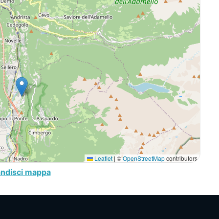
Leaflet
|
©
OpenStreetMap
contributors
andisci mappa