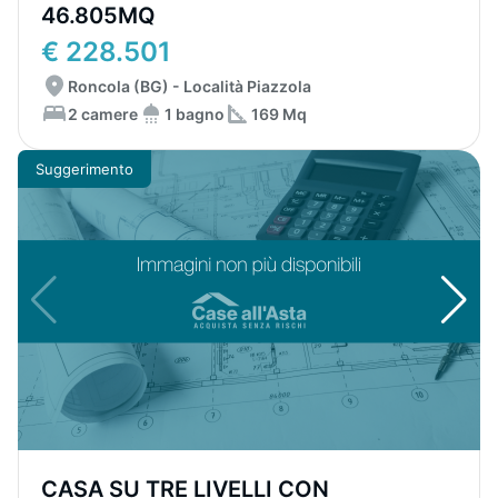
46.805MQ
€ 228.501
Roncola (BG) - Località Piazzola
2 camere
1 bagno
169 Mq
Suggerimento
CASA SU TRE LIVELLI CON