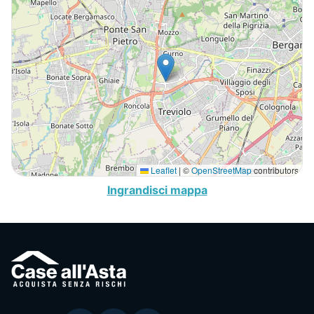
Leaflet
|
©
OpenStreetMap
contributors
Ingrandisci mappa