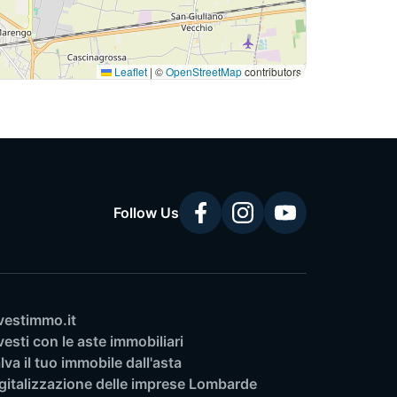
Leaflet
|
©
OpenStreetMap
contributors
Follow Us
vestimmo.it
vesti con le aste immobiliari
lva il tuo immobile dall'asta
gitalizzazione delle imprese Lombarde