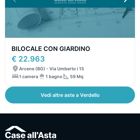
BILOCALE CON GIARDINO
€ 22.963
Arcene (BG) - Via Umberto i 15
1 camera
1 bagno
59 Mq
Vedi altre aste a Verdello