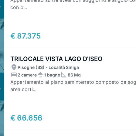
Appartamento su tre livelli con soggiorno e angolo cot
con b...
€ 87.375
TRILOCALE VISTA LAGO D'ISEO
Pisogne (BS) - Località Siniga
2 camere
1 bagno
86 Mq
Appartamento al piano seminterrato composto da sog
area corti...
€ 66.656