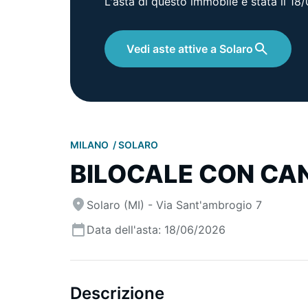
L'asta di questo immobile è stata il 1
Vedi aste attive a Solaro
MILANO
SOLARO
BILOCALE CON CA
Solaro (MI) - Via Sant'ambrogio 7
Data dell'asta: 18/06/2026
Descrizione