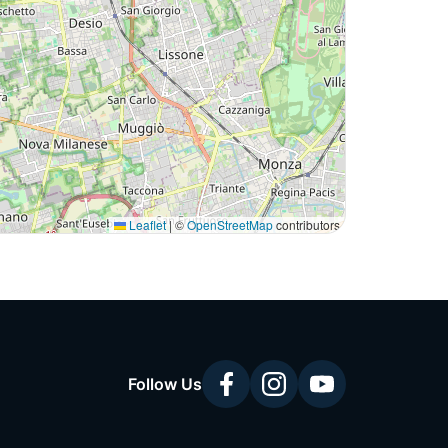
Leaflet
|
©
OpenStreetMap
contributors
Follow Us