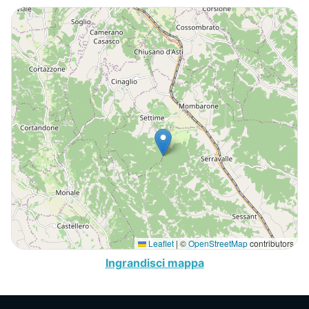
Leaflet
|
©
OpenStreetMap
contributors
Ingrandisci mappa