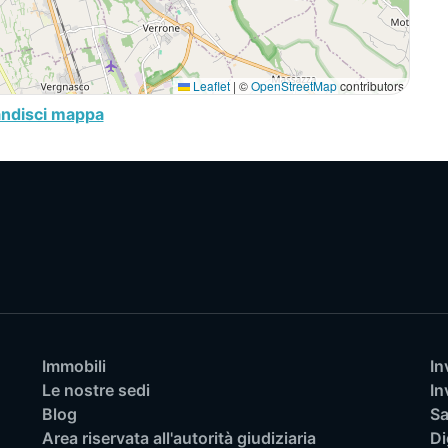
Leaflet
|
©
OpenStreetMap
contributors
andisci mappa
Immobili
In
Le nostre sedi
In
Blog
Sa
Area riservata all'autorità giudiziaria
Di