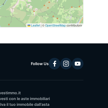
Leaflet
|
©
OpenStreetMap
contributors
Follow Us
vestimmo.it
vesti con le aste immobiliari
lva il tuo immobile dall'asta