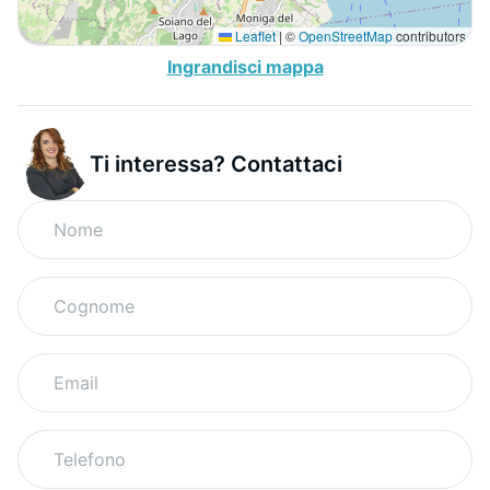
Leaflet
|
©
OpenStreetMap
contributors
Ingrandisci mappa
Ti interessa? Contattaci